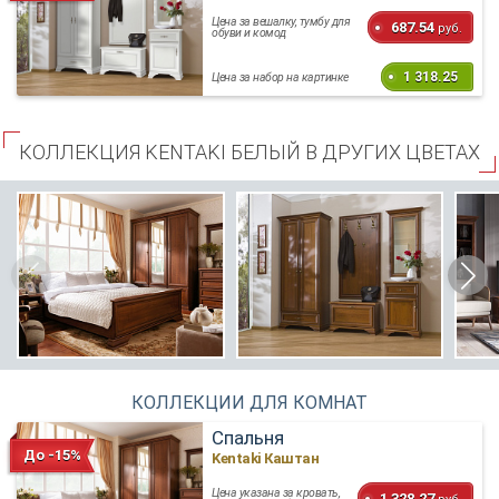
Цена за вешалку, тумбу для
687.54
руб.
обуви и комод
1 318.25
Цена за набор на картинке
КОЛЛЕКЦИЯ KENTAKI БЕЛЫЙ В ДРУГИХ ЦВЕТАХ
КОЛЛЕКЦИИ ДЛЯ КОМНАТ
Спальня
До -15%
Kentaki Каштан
Цена указана за кровать,
1 328.27