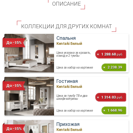
ОПИСАНИЕ
КОЛЛЕКЦИИ ДЛЯ ДРУГИХ КОМНАТ
Спальня
До -15%
Kentaki Белый
Цена указана за кровать,
1 288.68
руб.
комод и 2 тумбы
2 238.39
Цена за набор на картинке
Гостиная
До -15%
Kentaki Белый
Цена за тумбу ТВ и два
1 314.03
руб.
шкафа-витрины
1 668.96
Цена за набор на картинке
Прихожая
До -15%
Kentaki Белый