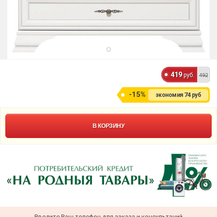
419
руб.
492
-15%
74
экономия
руб
В КОРЗИНУ
Введите Ваш телефон для заказа и консультаций