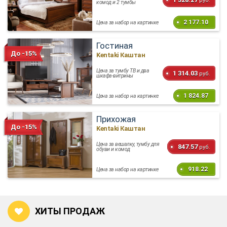
руб.
комод и 2 тумбы
2 177.10
Цена за набор на картинке
Гостиная
До -15%
Kentaki Каштан
Цена за тумбу ТВ и два
1 314.03
руб.
шкафа-витрины
1 824.87
Цена за набор на картинке
Прихожая
До -15%
Kentaki Каштан
Цена за вешалку, тумбу для
847.57
руб.
обуви и комод
918.22
Цена за набор на картинке
ХИТЫ ПРОДАЖ