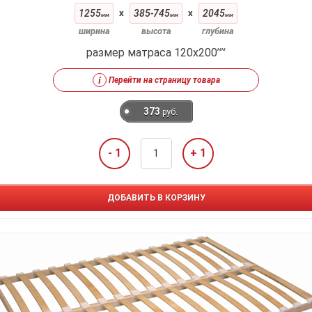
1255
x
385-745
x
2045
мм
мм
мм
ширина
высота
глубина
размер матраса 120x200
мм
i
Перейти на страницу товара
373
руб.
- 1
+ 1
ДОБАВИТЬ В КОРЗИНУ