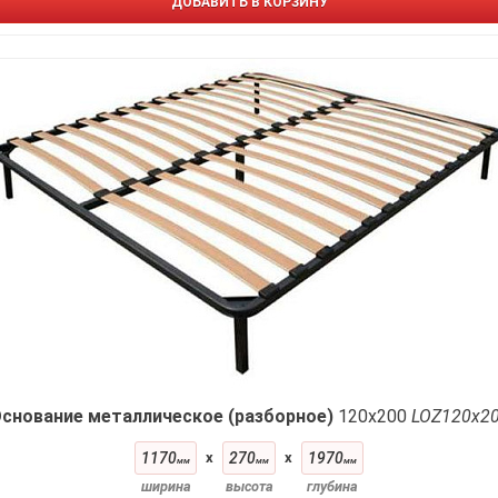
ДОБАВИТЬ В КОРЗИНУ
снование металлическое (разборное)
120x200
LOZ120х2
1170
x
270
x
1970
мм
мм
мм
ширина
высота
глубина