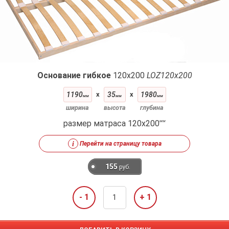
Основание гибкое
120x200
LOZ120х200
1190
x
35
x
1980
мм
мм
мм
ширина
высота
глубина
размер матраса 120x200
мм
i
Перейти на страницу товара
155
руб.
- 1
+ 1